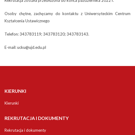
Rekrutacja została przedłużona do końca października 2022 r.
Osoby chętne, zachęcamy do kontaktu z Uniwersyteckim Centrum
Kształcenia Ustawicznego
Telefon: 343783119; 343783120; 343783143.
E-mail: ucku@ujd.edu.pl
KIERUNKI
Kierunki
REKRUTACJA I DOKUMENTY
Rekrutacja i dokumenty