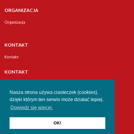
ORGANIZACJA
Organizacja
KONTAKT
Kontakt
KONTAKT
Uniwersytet
Jana Długosza w Częstochowie
Nasza strona używa ciasteczek (cookies),
Studia Podyplomowe
dzięki którym ten serwis może działać lepiej.
Dowiedz się więcej.
42-200 Częstochowa
al. Zbierskiego 2/4
e-mail: ucku@ujd.edu.pl
OK!
email:
ucku@ujd.edu.pl