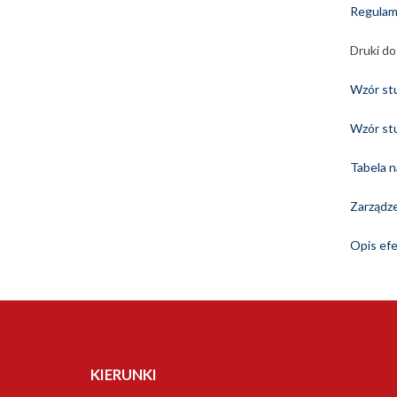
Regulam
Druki do
Wzór st
Wzór st
Tabela n
Zarządz
Opis efe
KIERUNKI