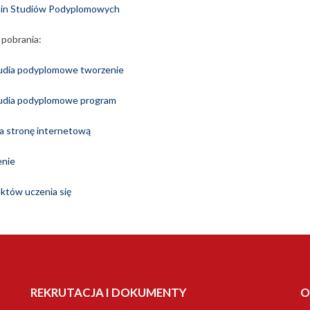
in Studiów Podyplomowych
 pobrania:
udia podyplomowe tworzenie
udia podyplomowe program
a stronę internetową
enie
któw uczenia się
REKRUTACJA I DOKUMENTY
O