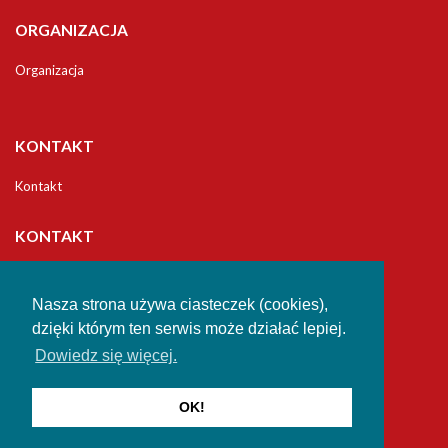
ORGANIZACJA
Organizacja
KONTAKT
Kontakt
KONTAKT
Uniwersytet
Jana Długosza w Częstochowie
Nasza strona używa ciasteczek (cookies),
Studia Podyplomowe
dzięki którym ten serwis może działać lepiej.
Dowiedz się więcej.
42-200 Częstochowa
al. Zbierskiego 2/4
e-mail: ucku@ujd.edu.pl
OK!
email:
ucku@ujd.edu.pl