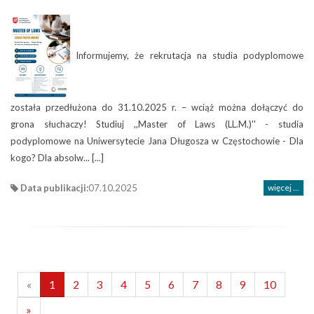
Informujemy, że rekrutacja na studia podyplomowe
została przedłużona do 31.10.2025 r. – wciąż można dołączyć do
grona słuchaczy! Studiuj ,,Master of Laws (LL.M.)'' - studia
podyplomowe na Uniwersytecie Jana Długosza w Częstochowie - Dla
kogo? Dla absolw... [...]
Data publikacji:
07.10.2025
więcej ...
«
1
2
3
4
5
6
7
8
9
10
»