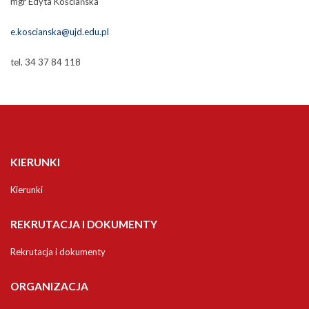
mgr Edyta Kościańska
e.koscianska@ujd.edu.pl
tel. 34 37 84 118
KIERUNKI
Kierunki
REKRUTACJA I DOKUMENTY
Rekrutacja i dokumenty
ORGANIZACJA