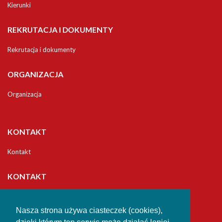
Kierunki
REKRUTACJA I DOKUMENTY
Rekrutacja i dokumenty
ORGANIZACJA
Organizacja
KONTAKT
Kontakt
KONTAKT
Uniwersytet
Jana Długosza w Częstochowie
Nasza strona używa ciasteczek (cookies),
Studia Podyplomowe