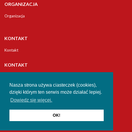
ORGANIZACJA
Organizacja
KONTAKT
Kontakt
KONTAKT
Uniwersytet
Jana Długosza w Częstochowie
Nasza strona używa ciasteczek (cookies),
Studia Podyplomowe
dzięki którym ten serwis może działać lepiej.
Dowiedz się więcej.
42-200 Częstochowa
al. Zbierskiego 2/4
e-mail: ucku@ujd.edu.pl
OK!
email:
ucku@ujd.edu.pl