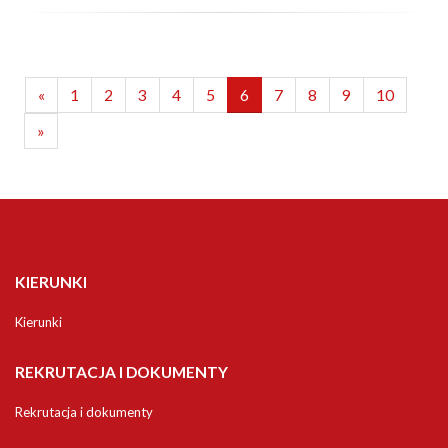
«
1
2
3
4
5
6
7
8
9
10
»
KIERUNKI
Kierunki
REKRUTACJA I DOKUMENTY
Rekrutacja i dokumenty